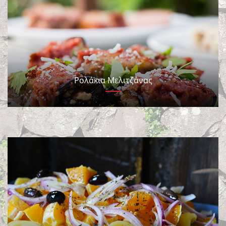
Ρολάκια Μελιτζάνας