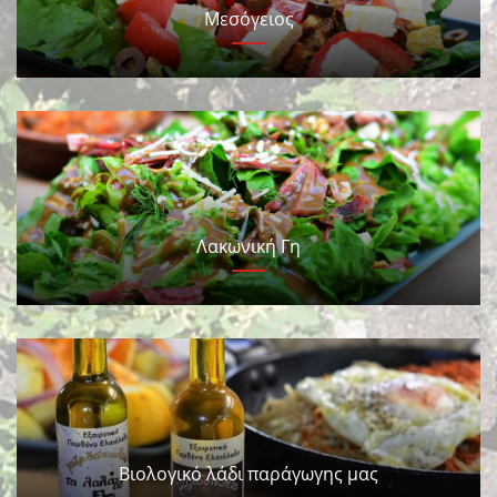
Μεσόγειος
Λακωνική Γη
Βιολογικό λάδι παράγωγης μας