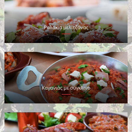
Ρολάκια μελιτζάνας
Καγανιάς με σύγκλινο