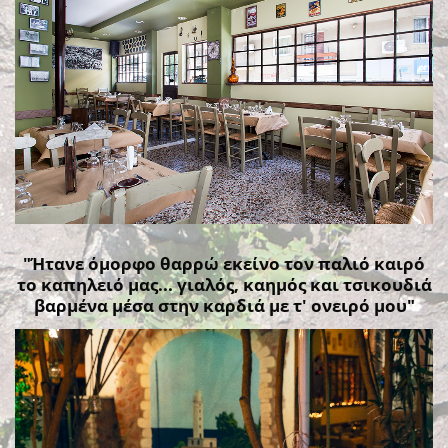
"Ήτανε όμορφο θαρρώ εκείνο τον παλιό καιρό
το καπηλειό μας... γιαλός, καημός και τσικουδιά
βαρμένα μέσα στην καρδιά με τ' ονειρό μου"