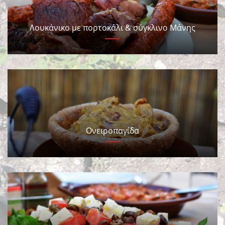
Λουκάνικο με πορτοκάλι & σύγκλινο Μάνης
Ονειροπαγίδα